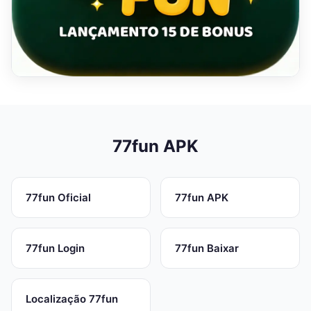
77fun APK
77fun Oficial
77fun APK
77fun Login
77fun Baixar
Localização 77fun