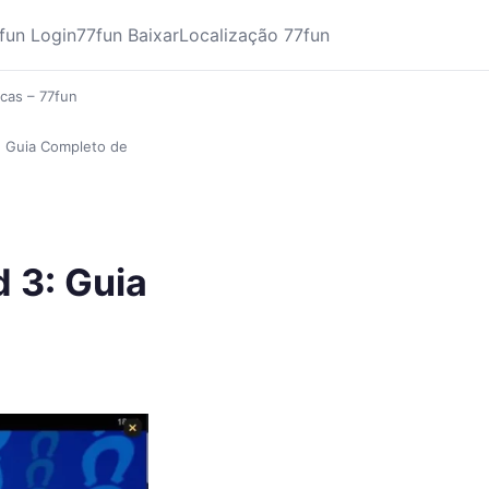
fun Login
77fun Baixar
Localização 77fun
cas – 77fun
: Guia Completo de
 3: Guia