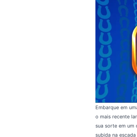
Embarque em uma 
o mais recente la
sua sorte em um 
subida na escada