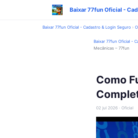
Baixar 77fun Oficial - Ca
Baixar 77fun Oficial - Cadastro & Login Seguro
›
O
Baixar 77fun Oficial - 
Mecânicas – 77fun
Como Fu
Complet
02 jul 2026
· Oficial