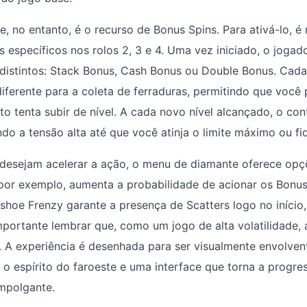
, no entanto, é o recurso de Bonus Spins. Para ativá-lo, é
 específicos nos rolos 2, 3 e 4. Uma vez iniciado, o jogad
 distintos: Stack Bonus, Cash Bonus ou Double Bonus. Cad
erente para a coleta de ferraduras, permitindo que você 
to tenta subir de nível. A cada novo nível alcançado, o con
ndo a tensão alta até que você atinja o limite máximo ou fi
desejam acelerar a ação, o menu de diamante oferece opçõ
por exemplo, aumenta a probabilidade de acionar os Bonus
hoe Frenzy garante a presença de Scatters logo no início,
mportante lembrar que, como um jogo de alta volatilidade,
. A experiência é desenhada para ser visualmente envolven
o espírito do faroeste e uma interface que torna a progr
mpolgante.