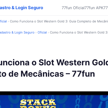
dastro & Login Seguro
77fun Oficial
77fun APK
77
ficial
›
Como Funciona o Slot Western Gold 3: Guia Completo de Mecâni
Cadastro & Login Seguro
›
Oficial
›
Como Funciona o Slot Western Gold 3
nciona o Slot Western Gold
o de Mecânicas – 77fun