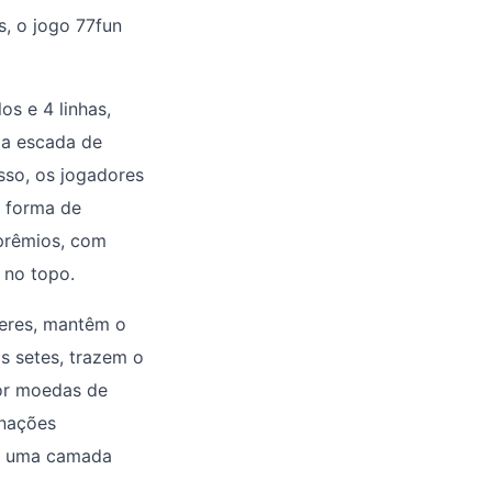
, o jogo 77fun
s e 4 linhas,
r a escada de
sso, os jogadores
a forma de
 prêmios, com
 no topo.
eres, mantêm o
s setes, trazem o
por moedas de
inações
na uma camada