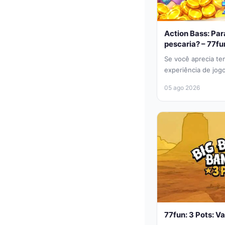
Action Bass: Par
pescaria? – 77fu
Se você aprecia t
experiência de jogo
com momentos de 77
05 ago 2026
77fun: 3 Pots: Va